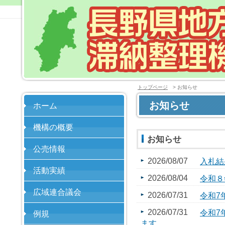
トップページ
> お知らせ
お知らせ
ホーム
機構の概要
お知らせ
公売情報
2026/08/07
入札結
活動実績
2026/08/04
令和８
広域連合議会
2026/07/31
令和7
2026/07/31
令和7
例規
ます。